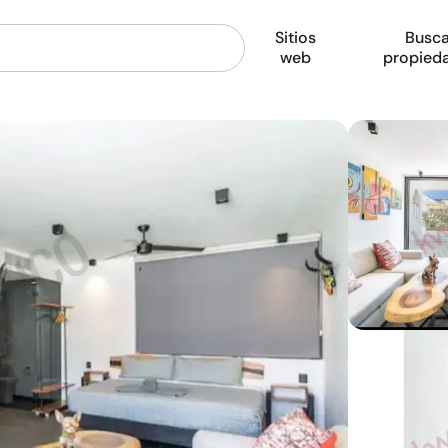
Sitios
Busca
web
propied