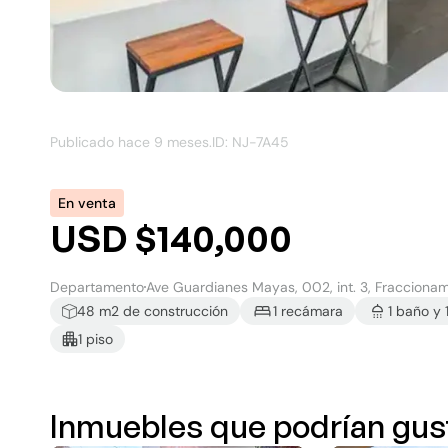
Publicado hace
9 meses
.
ID: NJ-
7A45
En venta
USD $140,000
Departamento
Ave Guardianes Mayas, 002, int. 3, Fracciona
48
m2 de construcción
1
recámara
1
baño
y
1
piso
Inmuebles que podrían gus