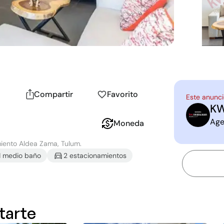
Compartir
Favorito
Este anunci
KW
K
R
Age
Moneda
miento Aldea Zama, Tulum.
1
medio baño
2
estacionamiento
s
tarte