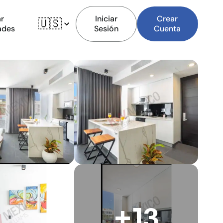
r
Iniciar
Crear
🇺🇸
ades
Sesión
Cuenta
+13